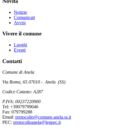
Novità
Notizie
Comunicati
Avvisi
Vivere il comune
Luoghi
Eventi
Contatti
Comune di Anela
Via Roma, 65 07010 - Anela (SS)
Codice Catasto: A287
P.IVA: 00237220900
Tel: +39079799046
Fax: 079799288
Email:
protocollo@comune.anela.ss.it
PEC:
protocolloanela@legpec.it