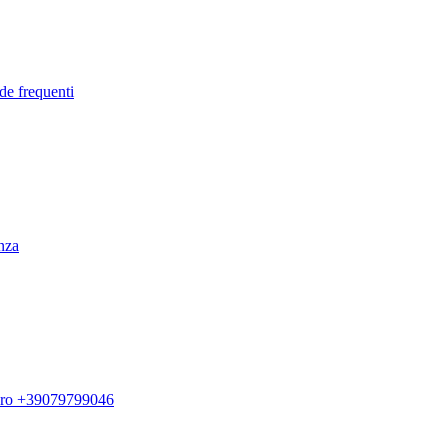
de frequenti
enza
ero +39079799046