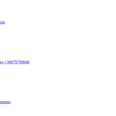
enza
ero +39079799046
amento