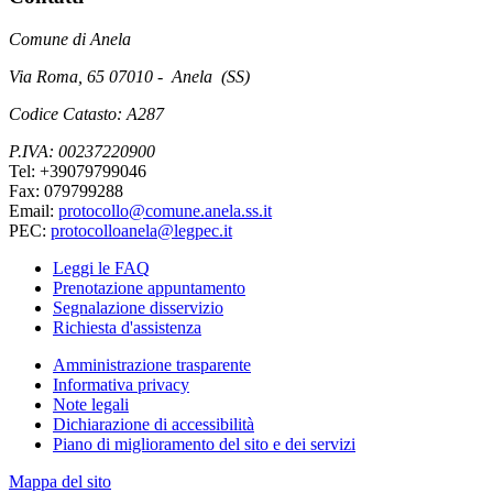
Comune di Anela
Via Roma, 65 07010 - Anela (SS)
Codice Catasto: A287
P.IVA: 00237220900
Tel: +39079799046
Fax: 079799288
Email:
protocollo@comune.anela.ss.it
PEC:
protocolloanela@legpec.it
Leggi le FAQ
Prenotazione appuntamento
Segnalazione disservizio
Richiesta d'assistenza
Amministrazione trasparente
Informativa privacy
Note legali
Dichiarazione di accessibilità
Piano di miglioramento del sito e dei servizi
Mappa del sito