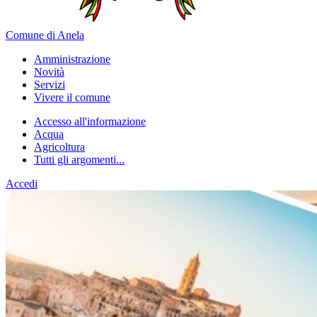
Comune di Anela
Amministrazione
Novità
Servizi
Vivere il comune
Accesso all'informazione
Acqua
Agricoltura
Tutti gli argomenti...
Accedi