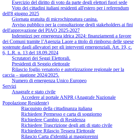
Esercizio del diritto di voto da parte degli elettori fuori sede
Voto dei cittadini italiani residenti all'estero per i referendum
dell'8 giugno 2025
Giornata gratuita di microchippatura canina.
Avviso pubblico per la consultazione degli stakeholders ai fini
dell'approvazione del PIAO 2025-2027
Indennizzi per emergenza idrica 2024: finanziamenti a favore
dei Comuni tramite l’Agenzia Laore a titolo di rimborso delle spese
sostenute dagli allevatori per gli interventi emergenziali. Art. 19, c.
6, L.R. n. 13 del 18.09.2024
Scrutatori dei Seggi Elettorali.
Presidenti di Seggio elettorale
Rilascio foglio venatorio e autorizzazione regionale per la
caccia – stagione 2024/2025.
Numero di emergenza Unico Europeo
Servizi
Anagrafe e stato civile
Accedere al portale ANPR (Anagrafe Nazionale
Popolazione Residente)
Riacquisto della cittadinanza italiana
Richiedere Permesso e carta di soggiorno
Richiedere Cambio di Residenza
Richiedere Trascrizione degli atti di stato civile
Richiedere Rilascio Tessera Elettorale
Rilascio Carta d'identità ai maggiorenni