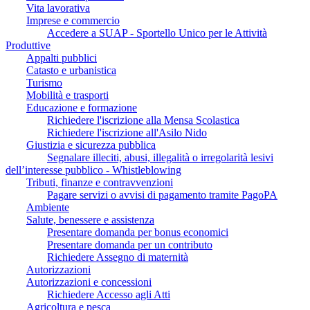
Vita lavorativa
Imprese e commercio
Accedere a SUAP - Sportello Unico per le Attività
Produttive
Appalti pubblici
Catasto e urbanistica
Turismo
Mobilità e trasporti
Educazione e formazione
Richiedere l'iscrizione alla Mensa Scolastica
Richiedere l'iscrizione all'Asilo Nido
Giustizia e sicurezza pubblica
Segnalare illeciti, abusi, illegalità o irregolarità lesivi
dell’interesse pubblico - Whistleblowing
Tributi, finanze e contravvenzioni
Pagare servizi o avvisi di pagamento tramite PagoPA
Ambiente
Salute, benessere e assistenza
Presentare domanda per bonus economici
Presentare domanda per un contributo
Richiedere Assegno di maternità
Autorizzazioni
Autorizzazioni e concessioni
Richiedere Accesso agli Atti
Agricoltura e pesca