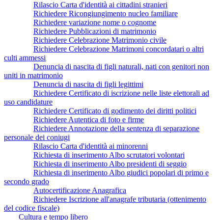
Rilascio Carta d'identità ai cittadini stranieri
Richiedere Ricongiungimento nucleo familiare
Richiedere variazione nome o cognome
Richiedere Pubblicazioni di matrimonio
Richiedere Celebrazione Matrimonio civile
Richiedere Celebrazione Matrimoni concordatari o altri
culti ammessi
Denuncia di nascita di figli naturali, nati con genitori non
uniti in matrimonio
Denuncia di nascita di figli legittimi
Richiedere Certificato di iscrizione nelle liste elettorali ad
uso candidature
Richiedere Certificato di godimento dei diritti politici
Richiedere Autentica di foto e firme
Richiedere Annotazione della sentenza di separazione
personale dei coniugi
Rilascio Carta d'identità ai minorenni
Richiesta di inserimento Albo scrutatori volontari
Richiesta di inserimento Albo presidenti di seggio
Richiesta di inserimento Albo giudici popolari di primo e
secondo grado
Autocertificazione Anagrafica
Richiedere Iscrizione all'anagrafe tributaria (ottenimento
del codice fiscale)
Cultura e tempo libero