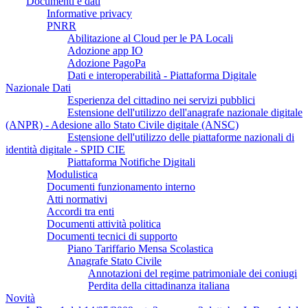
Documenti e dati
Informative privacy
PNRR
Abilitazione al Cloud per le PA Locali
Adozione app IO
Adozione PagoPa
Dati e interoperabilità - Piattaforma Digitale
Nazionale Dati
Esperienza del cittadino nei servizi pubblici
Estensione dell'utilizzo dell'anagrafe nazionale digitale
(ANPR) - Adesione allo Stato Civile digitale (ANSC)
Estensione dell'utilizzo delle piattaforme nazionali di
identità digitale - SPID CIE
Piattaforma Notifiche Digitali
Modulistica
Documenti funzionamento interno
Atti normativi
Accordi tra enti
Documenti attività politica
Documenti tecnici di supporto
Piano Tariffario Mensa Scolastica
Anagrafe Stato Civile
Annotazioni del regime patrimoniale dei coniugi
Perdita della cittadinanza italiana
Novità