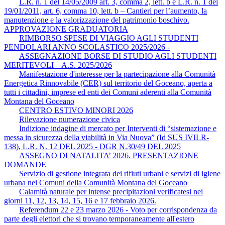
L.R. n. 1 del 14/05/2009 art. 3, comma 2, lett. b e L.R. n. 1 del
19/01/2011, art. 6, comma 10, lett. b – Cantieri per l’aumento, la
manutenzione e la valorizzazione del patrimonio boschivo.
APPROVAZIONE GRADUATORIA
RIMBORSO SPESE DI VIAGGIO AGLI STUDENTI
PENDOLARI ANNO SCOLASTICO 2025/2026 -
ASSEGNAZIONE BORSE DI STUDIO AGLI STUDENTI
MERITEVOLI – A.S. 2025/2026
Manifestazione d'interesse per la partecipazione alla Comunità
Energetica Rinnovabile (CER) sul territorio del Goceano, aperta a
tutti i cittadini, imprese ed enti dei Comuni aderenti alla Comunità
Montana del Goceano
CENTRO ESTIVO MINORI 2026
Rilevazione numerazione civica
Indizione indagine di mercato per Interventi di “sistemazione e
messa in sicurezza della viabilità in Via Nuova” (Id SUS IVILR-
138), L.R. N. 12 DEL 2025 - DGR N.30/49 DEL 2025
ASSEGNO DI NATALITA’ 2026. PRESENTAZIONE
DOMANDE
Servizio di gestione integrata dei rifiuti urbani e servizi di igiene
urbana nei Comuni della Comunità Montana del Goceano
Calamità naturale per intense precipitazioni verificatesi nei
giorni 11, 12, 13, 14, 15, 16 e 17 febbraio 2026.
Referendum 22 e 23 marzo 2026 - Voto per corrispondenza da
parte degli elettori che si trovano temporaneamente all'estero