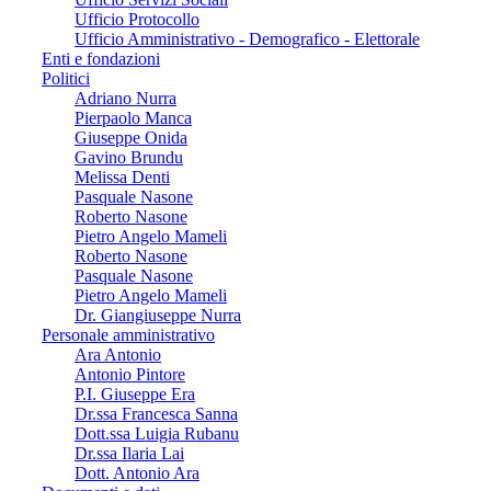
Ufficio Protocollo
Ufficio Amministrativo - Demografico - Elettorale
Enti e fondazioni
Politici
Adriano Nurra
Pierpaolo Manca
Giuseppe Onida
Gavino Brundu
Melissa Denti
Pasquale Nasone
Roberto Nasone
Pietro Angelo Mameli
Roberto Nasone
Pasquale Nasone
Pietro Angelo Mameli
Dr. Giangiuseppe Nurra
Personale amministrativo
Ara Antonio
Antonio Pintore
P.I. Giuseppe Era
Dr.ssa Francesca Sanna
Dott.ssa Luigia Rubanu
Dr.ssa Ilaria Lai
Dott. Antonio Ara