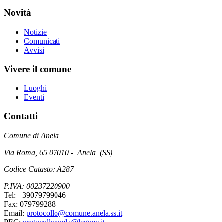
Novità
Notizie
Comunicati
Avvisi
Vivere il comune
Luoghi
Eventi
Contatti
Comune di Anela
Via Roma, 65 07010 - Anela (SS)
Codice Catasto: A287
P.IVA: 00237220900
Tel: +39079799046
Fax: 079799288
Email:
protocollo@comune.anela.ss.it
PEC:
protocolloanela@legpec.it