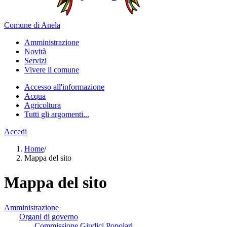
Comune di Anela
Amministrazione
Novità
Servizi
Vivere il comune
Accesso all'informazione
Acqua
Agricoltura
Tutti gli argomenti...
Accedi
Home
/
Mappa del sito
Mappa del sito
Amministrazione
Organi di governo
Commissione Giudici Popolari