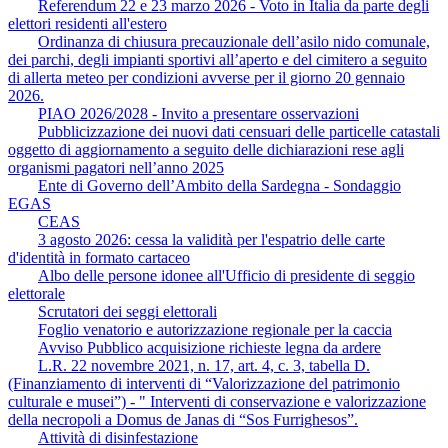
Referendum 22 e 23 marzo 2026 - Voto in Italia da parte degli
elettori residenti all'estero
Ordinanza di chiusura precauzionale dell’asilo nido comunale,
dei parchi, degli impianti sportivi all’aperto e del cimitero a seguito
di allerta meteo per condizioni avverse per il giorno 20 gennaio
2026.
PIAO 2026/2028 - Invito a presentare osservazioni
Pubblicizzazione dei nuovi dati censuari delle particelle catastali
oggetto di aggiornamento a seguito delle dichiarazioni rese agli
organismi pagatori nell’anno 2025
Ente di Governo dell’Ambito della Sardegna - Sondaggio
EGAS
CEAS
3 agosto 2026: cessa la validità per l'espatrio delle carte
d'identità in formato cartaceo
Albo delle persone idonee all'Ufficio di presidente di seggio
elettorale
Scrutatori dei seggi elettorali
Foglio venatorio e autorizzazione regionale per la caccia
Avviso Pubblico acquisizione richieste legna da ardere
L.R. 22 novembre 2021, n. 17, art. 4, c. 3, tabella D.
(Finanziamento di interventi di “Valorizzazione del patrimonio
culturale e musei”) - " Interventi di conservazione e valorizzazione
della necropoli a Domus de Janas di “Sos Furrighesos”.
Attività di disinfestazione