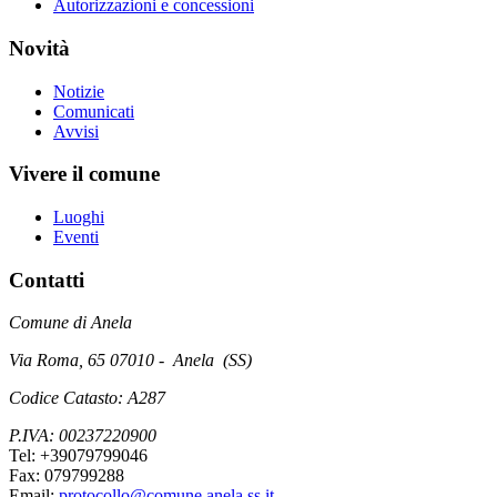
Autorizzazioni e concessioni
Novità
Notizie
Comunicati
Avvisi
Vivere il comune
Luoghi
Eventi
Contatti
Comune di Anela
Via Roma, 65 07010 - Anela (SS)
Codice Catasto: A287
P.IVA: 00237220900
Tel: +39079799046
Fax: 079799288
Email:
protocollo@comune.anela.ss.it