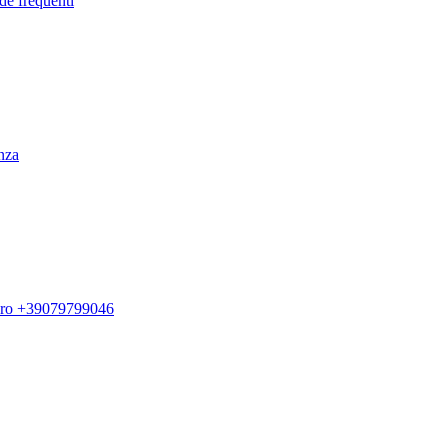
de frequenti
enza
ero +39079799046