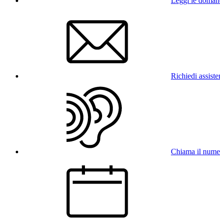
Leggi le doman
Richiedi assist
Chiama il num