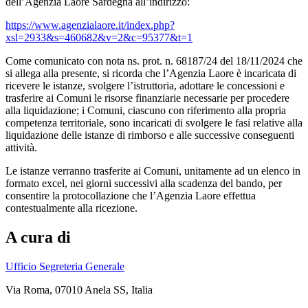
dell’Agenzia Laore Sardegna all’indirizzo:
https://www.agenzialaore.it/index.php?
xsl=2933&s=460682&v=2&c=95377&t=1
Come comunicato con nota ns. prot. n. 68187/24 del 18/11/2024 che
si allega alla presente, si ricorda che l’Agenzia Laore è incaricata di
ricevere le istanze, svolgere l’istruttoria, adottare le concessioni e
trasferire ai Comuni le risorse finanziarie necessarie per procedere
alla liquidazione; i Comuni, ciascuno con riferimento alla propria
competenza territoriale, sono incaricati di svolgere le fasi relative alla
liquidazione delle istanze di rimborso e alle successive conseguenti
attività.
Le istanze verranno trasferite ai Comuni, unitamente ad un elenco in
formato excel, nei giorni successivi alla scadenza del bando, per
consentire la protocollazione che l’Agenzia Laore effettua
contestualmente alla ricezione.
A cura di
Ufficio Segreteria Generale
Via Roma, 07010 Anela SS, Italia