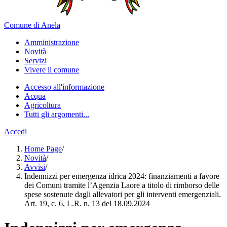
Comune di Anela
Amministrazione
Novità
Servizi
Vivere il comune
Accesso all'informazione
Acqua
Agricoltura
Tutti gli argomenti...
Accedi
Home Page
/
Novità
/
Avvisi
/
Indennizzi per emergenza idrica 2024: finanziamenti a favore
dei Comuni tramite l’Agenzia Laore a titolo di rimborso delle
spese sostenute dagli allevatori per gli interventi emergenziali.
Art. 19, c. 6, L.R. n. 13 del 18.09.2024