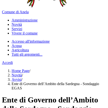
Comune di Anela
Amministrazione
Novità
Servizi
Vivere il comune
Accesso all'informazione
Acqua
Agricoltura
Tutti gli argomenti...
Accedi
Home Page
/
Novità
/
Avvisi
/
Ente di Governo dell’Ambito della Sardegna - Sondaggio
EGAS
Ente di Governo dell’Ambito