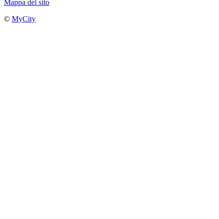
Mappa del sito
©
MyCity