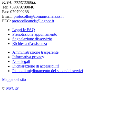
P.IVA: 00237220900
Tel: +39079799046
Fax: 079799288
Email:
protocollo@comune.anela.ss.it
PEC:
protocolloanela@legpec.it
Leggi le FAQ
Prenotazione appuntamento
Segnalazione disservizio
Richiesta d'assistenza
Amministrazione trasparente
Informativa privacy
Note legali
Dichiarazione di accessibilità
Piano di miglioramento del sito e dei servizi
Mappa del sito
©
MyCity