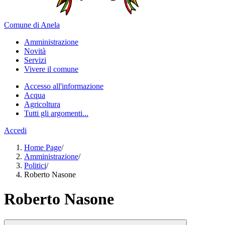
Comune di Anela
Amministrazione
Novità
Servizi
Vivere il comune
Accesso all'informazione
Acqua
Agricoltura
Tutti gli argomenti...
Accedi
Home Page
/
Amministrazione
/
Politici
/
Roberto Nasone
Roberto Nasone