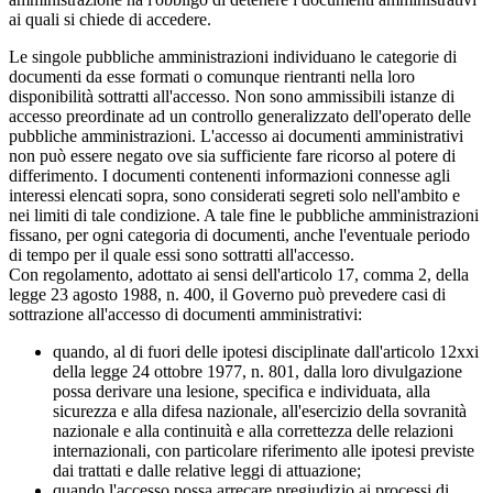
ai quali si chiede di accedere.
Le singole pubbliche amministrazioni individuano le categorie di
documenti da esse formati o comunque rientranti nella loro
disponibilità sottratti all'accesso. Non sono ammissibili istanze di
accesso preordinate ad un controllo generalizzato dell'operato delle
pubbliche amministrazioni. L'accesso ai documenti amministrativi
non può essere negato ove sia sufficiente fare ricorso al potere di
differimento. I documenti contenenti informazioni connesse agli
interessi elencati sopra, sono considerati segreti solo nell'ambito e
nei limiti di tale condizione. A tale fine le pubbliche amministrazioni
fissano, per ogni categoria di documenti, anche l'eventuale periodo
di tempo per il quale essi sono sottratti all'accesso.
Con regolamento, adottato ai sensi dell'articolo 17, comma 2, della
legge 23 agosto 1988, n. 400, il Governo può prevedere casi di
sottrazione all'accesso di documenti amministrativi:
quando, al di fuori delle ipotesi disciplinate dall'articolo 12xxi
della legge 24 ottobre 1977, n. 801, dalla loro divulgazione
possa derivare una lesione, specifica e individuata, alla
sicurezza e alla difesa nazionale, all'esercizio della sovranità
nazionale e alla continuità e alla correttezza delle relazioni
internazionali, con particolare riferimento alle ipotesi previste
dai trattati e dalle relative leggi di attuazione;
quando l'accesso possa arrecare pregiudizio ai processi di