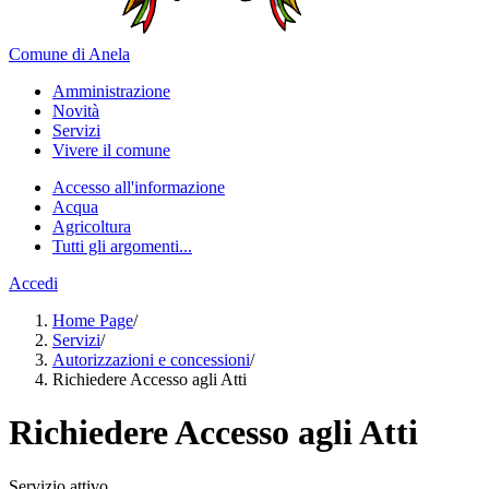
Comune di Anela
Amministrazione
Novità
Servizi
Vivere il comune
Accesso all'informazione
Acqua
Agricoltura
Tutti gli argomenti...
Accedi
Home Page
/
Servizi
/
Autorizzazioni e concessioni
/
Richiedere Accesso agli Atti
Richiedere Accesso agli Atti
Servizio attivo