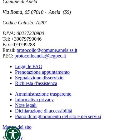
Comune di Anela
Via Roma, 65 07010 - Anela (SS)
Codice Catasto: A287
P.IVA: 00237220900
Tel: +39079799046
Fax: 079799288
Email:
protocollo@comune.anela.ss.it
PEC:
protocolloanela@legpec.it
Leggi le FAQ
Prenotazione appuntamento
Segnalazione disservizio
Richiesta d'assistenza
Amministrazione trasparente
Informativa privacy
Note legali
Dichiarazione di accessibilità
Piano di miglioramento del sito e dei servizi
Mappa del sito
©
MyCity