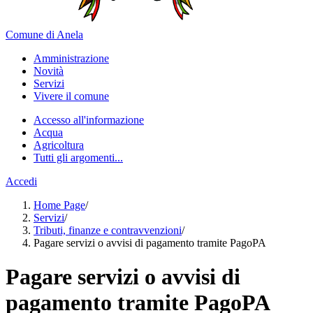
Comune di Anela
Amministrazione
Novità
Servizi
Vivere il comune
Accesso all'informazione
Acqua
Agricoltura
Tutti gli argomenti...
Accedi
Home Page
/
Servizi
/
Tributi, finanze e contravvenzioni
/
Pagare servizi o avvisi di pagamento tramite PagoPA
Pagare servizi o avvisi di
pagamento tramite PagoPA