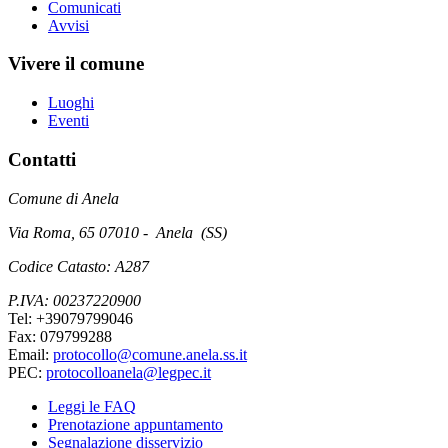
Comunicati
Avvisi
Vivere il comune
Luoghi
Eventi
Contatti
Comune di Anela
Via Roma, 65 07010 - Anela (SS)
Codice Catasto: A287
P.IVA: 00237220900
Tel: +39079799046
Fax: 079799288
Email:
protocollo@comune.anela.ss.it
PEC:
protocolloanela@legpec.it
Leggi le FAQ
Prenotazione appuntamento
Segnalazione disservizio