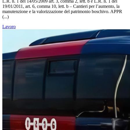
L.R. n. 1 del 14/05/2009 art. 3, comma 2, lett. b e L.R. n. 1 del
19/01/2011, art. 6, comma 10, lett. b – Cantieri per l’aumento, la
manutenzione e la valorizzazione del patrimonio boschivo. APPR
(...)
Lavoro