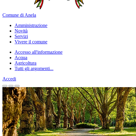
Comune di Anela
Amministrazione
Novità
Servizi
Vivere il comune
Accesso all'informazione
Acqua
Agricoltura
Tutti gli argomenti...
Accedi
Homepage